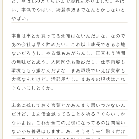
ど、今は150万くらいまで膨れあがりました。やば
い、本気でやばい、綺麗事抜きでなんとかしないと
やばい。
本当は車とか買ってる余裕はないんだよな。なので
あの会社は早く辞めたい。これ以上成長できる余地
ないだろうし、やる気もあがらんし、正直もう時間
の無駄だと思う。人間関係も微妙だし、仕事内容も
環境ももう嫌なんだよな。まあ環境でいえば実家も
大概なんだけど。汚部屋だし。まあ今の現状はこれ
ぐらいにしとくか。
未来に残しておく言葉とかあんまり思いつかないん
だけど、まあ借金減ってることを祈る？ぐらいしか
ないよね。これが全ての足枷になってるのは間違い
ないから善処はします。あ、そうそう去年貼り付け