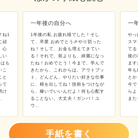
一年後の自分へ
一
すね1
1年後の私 お疲れ様でした！そし
やっ
に頑
て、卒業 おめでとう🎉やり切った
スマ
、心
ね！そして、お金も増えてきてい
てる
しい
る！それで、前よりも、綺麗になっ
後の
今はも
たね！おめでとう！今まで、学んで
ます
いこ
きたから、これからは、アウトプッ
年も
こと
ト、どんどん、やりたい好きな仕事
とか
って
に、精を出してね！技術をつけなが
今で
明け
ら、稼いでいいんだよ！何も心配す
らよ
…
ることない。大丈夫！ガンバ！ユ
また
ウ…
手紙を書く