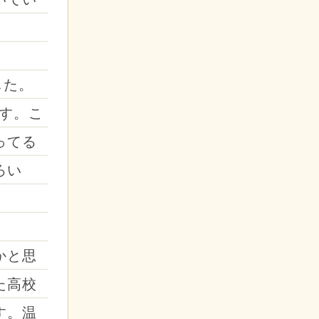
した。
ます。こ
ってる
ろい
かと思
た高校
す。温