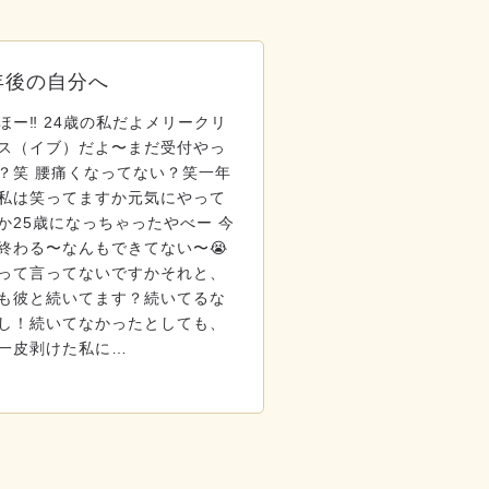
年後の自分へ
ほー‼️ 24歳の私だよメリークリ
ス（イブ）だよ〜まだ受付やっ
？笑 腰痛くなってない？笑一年
私は笑ってますか元気にやって
か25歳になっちゃったやべー 今
終わる〜なんもできてない〜😭
って言ってないですかそれと、
も彼と続いてます？続いてるな
し！続いてなかったとしても、
一皮剥けた私に…