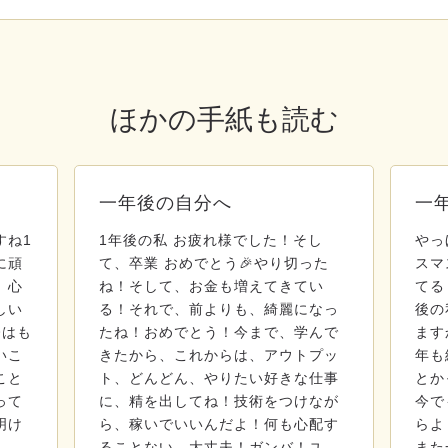
ほかの手紙も読む
一年後の自分へ
一
すね1
1年後の私 お疲れ様でした！そし
やっ
に頑
て、卒業 おめでとう🎉やり切った
スマ
、心
ね！そして、お金も増えてきてい
てる
しい
る！それで、前よりも、綺麗になっ
後の
今はも
たね！おめでとう！今まで、学んで
ます
いこ
きたから、これからは、アウトプッ
年も
こと
ト、どんどん、やりたい好きな仕事
とか
って
に、精を出してね！技術をつけなが
今で
明け
ら、稼いでいいんだよ！何も心配す
らよ
…
ることない。大丈夫！ガンバ！ユ
また