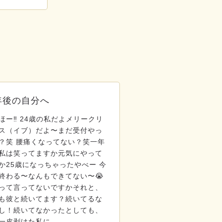
年後の自分へ
ほー‼️ 24歳の私だよメリークリ
ス（イブ）だよ〜まだ受付やっ
？笑 腰痛くなってない？笑一年
私は笑ってますか元気にやって
か25歳になっちゃったやべー 今
終わる〜なんもできてない〜😭
って言ってないですかそれと、
も彼と続いてます？続いてるな
し！続いてなかったとしても、
一皮剥けた私に…