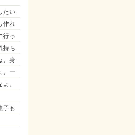
したい
も作れ
に行っ
気持ち
ね。身
よ。一
なよ。
純子も