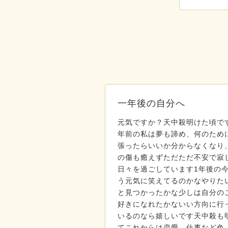
一年後の自分へ
元気ですか？天中殺明けた頃で
年前の私は夢も諦め、何のため
張ったらいいか分からなくなり
の傷も癒えずただただ不安で寂
日々を過ごしています1年後の
う元気に笑えてるのかなやりた
と見つかったかな少しは自分の
好きになれたかないい方向に行
いるのなら嬉しいです天中殺も
てこれからは恋愛、仕事など色