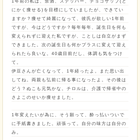
1年前の私は、禁酒、ステッパー、チョコザップ(と
にかく痩せる)を目標にしていましたが、できてい
ますか？痩せて綺麗になって、彼氏が欲しい1年前
ですが、今はどうですか？毎年毎年、誕生日を何も
変えられずに迎えた私ですが、ことしは自立がまず
できました。次の誕生日も何かプラスに変えて迎え
られたら良いな。40歳目前だし、体調も気をつけ
て。
伊豆さんが亡くなって、1年経ったよ。また思い出
してね。両親も弘前に帰る事になったよ。その後は
どう？ぬこも元気かな。チロルは、介護で帰省中の
さよこのせいか痩せました。
1年変えたいが為に、そう願って、酔っ払いついで
に手紙書きました。頑張って。自分の味方は自分の
み。