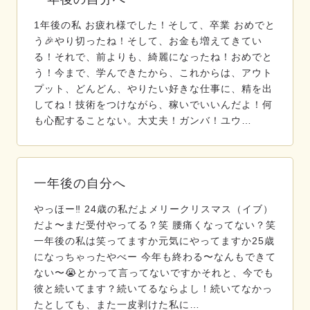
1年後の私 お疲れ様でした！そして、卒業 おめでと
う🎉やり切ったね！そして、お金も増えてきてい
る！それで、前よりも、綺麗になったね！おめでと
う！今まで、学んできたから、これからは、アウト
プット、どんどん、やりたい好きな仕事に、精を出
してね！技術をつけながら、稼いでいいんだよ！何
も心配することない。大丈夫！ガンバ！ユウ…
一年後の自分へ
やっほー‼️ 24歳の私だよメリークリスマス（イブ）
だよ〜まだ受付やってる？笑 腰痛くなってない？笑
一年後の私は笑ってますか元気にやってますか25歳
になっちゃったやべー 今年も終わる〜なんもできて
ない〜😭とかって言ってないですかそれと、今でも
彼と続いてます？続いてるならよし！続いてなかっ
たとしても、また一皮剥けた私に…