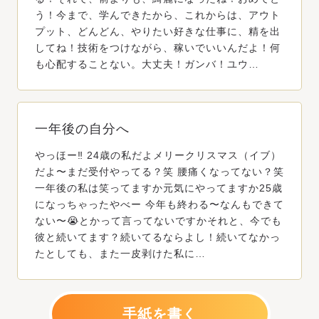
う！今まで、学んできたから、これからは、アウト
プット、どんどん、やりたい好きな仕事に、精を出
してね！技術をつけながら、稼いでいいんだよ！何
も心配することない。大丈夫！ガンバ！ユウ…
一年後の自分へ
やっほー‼️ 24歳の私だよメリークリスマス（イブ）
だよ〜まだ受付やってる？笑 腰痛くなってない？笑
一年後の私は笑ってますか元気にやってますか25歳
になっちゃったやべー 今年も終わる〜なんもできて
ない〜😭とかって言ってないですかそれと、今でも
彼と続いてます？続いてるならよし！続いてなかっ
たとしても、また一皮剥けた私に…
手紙を書く