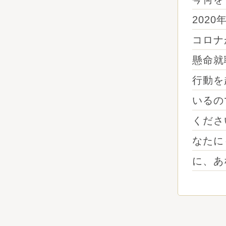
202
コロナ
懸命就
行動を
いるの
くださ
なたに
に、あ