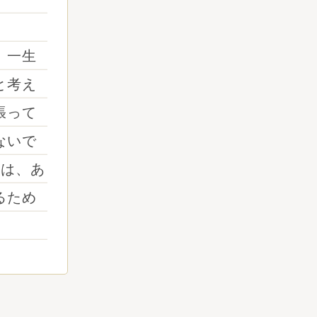
。
、一生
と考え
張って
ないで
跡は、あ
るため