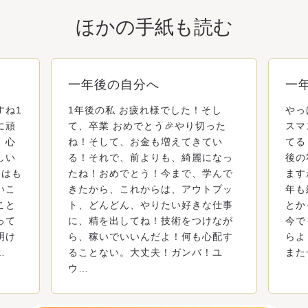
ほかの手紙も読む
一年後の自分へ
一
すね1
1年後の私 お疲れ様でした！そし
やっ
に頑
て、卒業 おめでとう🎉やり切った
スマ
、心
ね！そして、お金も増えてきてい
てる
しい
る！それで、前よりも、綺麗になっ
後の
今はも
たね！おめでとう！今まで、学んで
ます
いこ
きたから、これからは、アウトプッ
年も
こと
ト、どんどん、やりたい好きな仕事
とか
って
に、精を出してね！技術をつけなが
今で
明け
ら、稼いでいいんだよ！何も心配す
らよ
…
ることない。大丈夫！ガンバ！ユ
また
ウ…