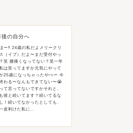
年後の自分へ
ほー‼️ 24歳の私だよメリークリ
ス（イブ）だよ〜まだ受付やっ
？笑 腰痛くなってない？笑一年
私は笑ってますか元気にやって
か25歳になっちゃったやべー 今
終わる〜なんもできてない〜😭
って言ってないですかそれと、
も彼と続いてます？続いてるな
し！続いてなかったとしても、
一皮剥けた私に…