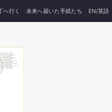
丁へ行く
未来へ届いた手紙たち
EN/英語