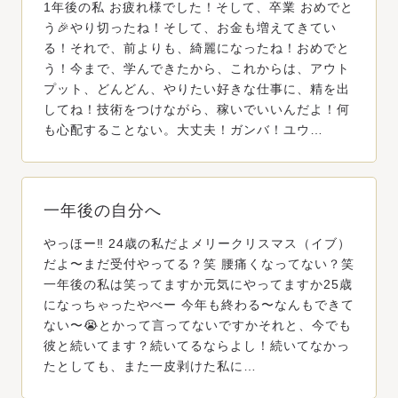
1年後の私 お疲れ様でした！そして、卒業 おめでと
う🎉やり切ったね！そして、お金も増えてきてい
る！それで、前よりも、綺麗になったね！おめでと
う！今まで、学んできたから、これからは、アウト
プット、どんどん、やりたい好きな仕事に、精を出
してね！技術をつけながら、稼いでいいんだよ！何
も心配することない。大丈夫！ガンバ！ユウ…
一年後の自分へ
やっほー‼️ 24歳の私だよメリークリスマス（イブ）
だよ〜まだ受付やってる？笑 腰痛くなってない？笑
一年後の私は笑ってますか元気にやってますか25歳
になっちゃったやべー 今年も終わる〜なんもできて
ない〜😭とかって言ってないですかそれと、今でも
彼と続いてます？続いてるならよし！続いてなかっ
たとしても、また一皮剥けた私に…