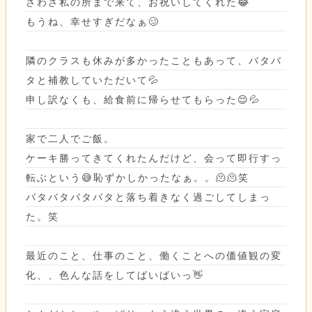
ざわざ私の所まで来て、お祝いしてくれた😂
もうね、幸せすぎだなぁ🥴
隣のクラスも休みが多かったこともあって、バタバ
タと補教していただいて💦
申し訳なくも、給食前に帰らせてもらった😌💦
家で二人でご飯。
ケーキ勝ってきてくれたんだけど、会って即行すっ
転ぶという😅恥ずかしかったなぁ。。🫠🫠笑
バタバタバタバタと落ち着きなく過ごしてしまっ
た。笑
最近のこと、仕事のこと、働くことへの価値観の変
化、、色んな話をしてばいばいっ👋