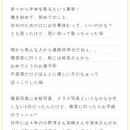
前々から半休を取るという暴挙！
働き始めて、初めてのこと。
自分のためだけにお仕事休むって、いいのかな？
とも思ったけど、思い切って取っちゃった😜
朝から色んな人から連絡😌幸せだねぇ。。
職員室に行くと、机には祐也さんから
おめでとうのお菓子🤭
不器用だけどほんとに優しい方だなぁって
ほっこりした🤗
職員写真に全校写真、クラス写真というなかなか忙
しない1日だったんだけど、教室に行ったらお手紙
のラッシュ!!
日中には４年の小野澤さん笹崎さん今清水さんがわ