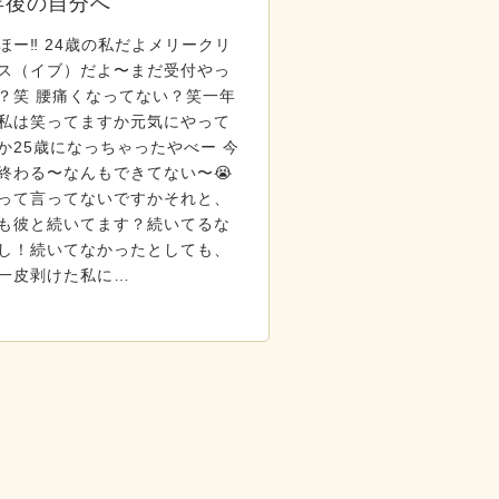
年後の自分へ
ほー‼️ 24歳の私だよメリークリ
ス（イブ）だよ〜まだ受付やっ
？笑 腰痛くなってない？笑一年
私は笑ってますか元気にやって
か25歳になっちゃったやべー 今
終わる〜なんもできてない〜😭
って言ってないですかそれと、
も彼と続いてます？続いてるな
し！続いてなかったとしても、
一皮剥けた私に…