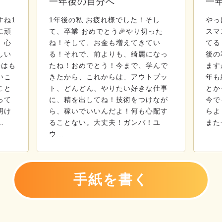
一年後の自分へ
一
すね1
1年後の私 お疲れ様でした！そし
やっ
に頑
て、卒業 おめでとう🎉やり切った
スマ
、心
ね！そして、お金も増えてきてい
てる
しい
る！それで、前よりも、綺麗になっ
後の
今はも
たね！おめでとう！今まで、学んで
ます
いこ
きたから、これからは、アウトプッ
年も
こと
ト、どんどん、やりたい好きな仕事
とか
って
に、精を出してね！技術をつけなが
今で
明け
ら、稼いでいいんだよ！何も心配す
らよ
…
ることない。大丈夫！ガンバ！ユ
また
ウ…
手紙を書く