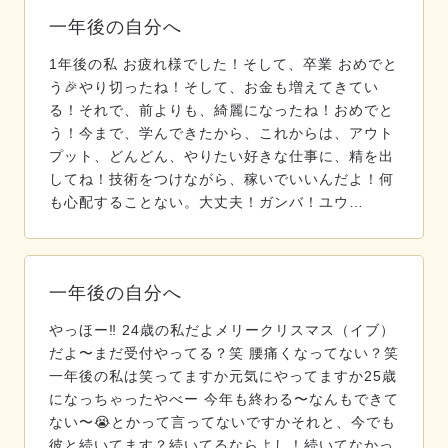
一年後の自分へ
1年後の私 お疲れ様でした！そして、卒業 おめでと
う🎉やり切ったね！そして、お金も増えてきてい
る！それで、前よりも、綺麗になったね！おめでと
う！今まで、学んできたから、これからは、アウト
プット、どんどん、やりたい好きな仕事に、精を出
してね！技術をつけながら、稼いでいいんだよ！何
も心配することない。大丈夫！ガンバ！ユウ…
一年後の自分へ
やっほー‼️ 24歳の私だよメリークリスマス（イブ）
だよ〜まだ受付やってる？笑 腰痛くなってない？笑
一年後の私は笑ってますか元気にやってますか25歳
になっちゃったやべー 今年も終わる〜なんもできて
ない〜😭とかって言ってないですかそれと、今でも
彼と続いてます？続いてるならよし！続いてなかっ