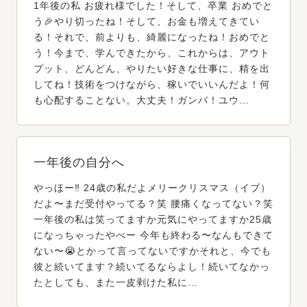
1年後の私 お疲れ様でした！そして、卒業 おめでと
う🎉やり切ったね！そして、お金も増えてきてい
る！それで、前よりも、綺麗になったね！おめでと
う！今まで、学んできたから、これからは、アウト
プット、どんどん、やりたい好きな仕事に、精を出
してね！技術をつけながら、稼いでいいんだよ！何
も心配することない。大丈夫！ガンバ！ユウ…
一年後の自分へ
やっほー‼️ 24歳の私だよメリークリスマス（イブ）
だよ〜まだ受付やってる？笑 腰痛くなってない？笑
一年後の私は笑ってますか元気にやってますか25歳
になっちゃったやべー 今年も終わる〜なんもできて
ない〜😭とかって言ってないですかそれと、今でも
彼と続いてます？続いてるならよし！続いてなかっ
たとしても、また一皮剥けた私に…