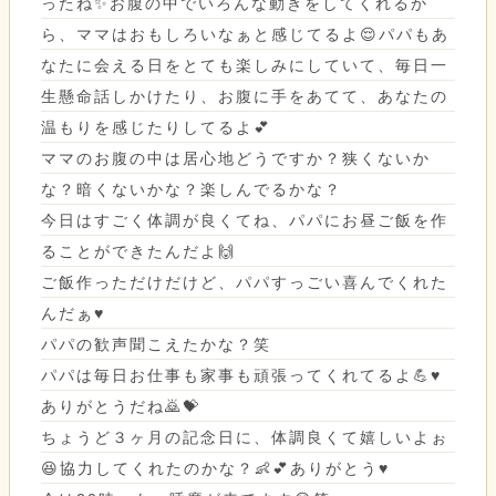
ったね✨お腹の中でいろんな動きをしてくれるか
ら、ママはおもしろいなぁと感じてるよ😌パパもあ
なたに会える日をとても楽しみにしていて、毎日一
生懸命話しかけたり、お腹に手をあてて、あなたの
温もりを感じたりしてるよ💕
ママのお腹の中は居心地どうですか？狭くないか
な？暗くないかな？楽しんでるかな？
今日はすごく体調が良くてね、パパにお昼ご飯を作
ることができたんだよ🙌
ご飯作っただけだけど、パパすっごい喜んでくれた
んだぁ♥️
パパの歓声聞こえたかな？笑
パパは毎日お仕事も家事も頑張ってくれてるよ💪♥️
ありがとうだね🙇💝
ちょうど３ヶ月の記念日に、体調良くて嬉しいよぉ
😆協力してくれたのかな？👶💕ありがとう♥️