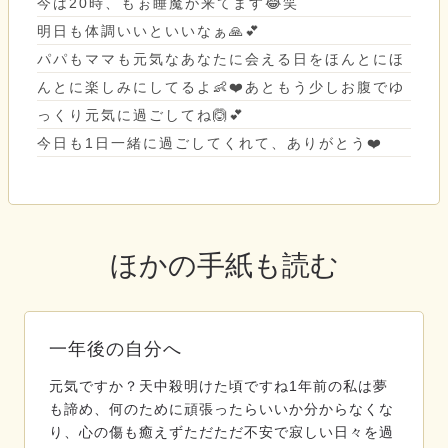
今は20時、もぉ睡魔が来てます😂笑
明日も体調いいといいなぁ🙏💕
パパもママも元気なあなたに会える日をほんとにほ
んとに楽しみにしてるよ👶❤️あともう少しお腹でゆ
っくり元気に過ごしてね🙆💕
今日も1日一緒に過ごしてくれて、ありがとう❤️
ほかの手紙も読む
一年後の自分へ
元気ですか？天中殺明けた頃ですね1年前の私は夢
も諦め、何のために頑張ったらいいか分からなくな
り、心の傷も癒えずただただ不安で寂しい日々を過