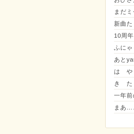
まだミ
新曲た
10周
ふにゃ
あとya
は や
き た
一年前
まあ…