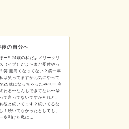
年後の自分へ
ほー‼️ 24歳の私だよメリークリ
ス（イブ）だよ〜まだ受付やっ
？笑 腰痛くなってない？笑一年
私は笑ってますか元気にやって
か25歳になっちゃったやべー 今
終わる〜なんもできてない〜😭
って言ってないですかそれと、
も彼と続いてます？続いてるな
し！続いてなかったとしても、
一皮剥けた私に…