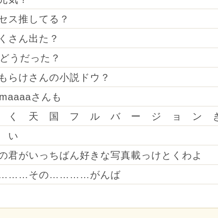
セス推してる？
くさん出た？
年どうだった？
もらけさんの小説ドウ？
maaaaさんも
 く 天 国 フ ル バ ー ジ ョ ン
 い
の君がいっちばん好きな写真載っけとくわよ
………その…………がんば