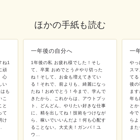
ほかの手紙も読む
一年後の自分へ
一
すね1
1年後の私 お疲れ様でした！そし
やっ
に頑
て、卒業 おめでとう🎉やり切った
スマ
、心
ね！そして、お金も増えてきてい
てる
しい
る！それで、前よりも、綺麗になっ
後の
今はも
たね！おめでとう！今まで、学んで
ます
いこ
きたから、これからは、アウトプッ
年も
こと
ト、どんどん、やりたい好きな仕事
とか
って
に、精を出してね！技術をつけなが
今で
明け
ら、稼いでいいんだよ！何も心配す
らよ
…
ることない。大丈夫！ガンバ！ユ
また
ウ…