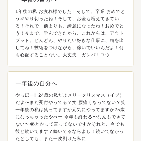
1年後の私 お疲れ様でした！そして、卒業 おめでと
う🎉やり切ったね！そして、お金も増えてきてい
る！それで、前よりも、綺麗になったね！おめでと
う！今まで、学んできたから、これからは、アウト
プット、どんどん、やりたい好きな仕事に、精を出
してね！技術をつけながら、稼いでいいんだよ！何
も心配することない。大丈夫！ガンバ！ユウ…
一年後の自分へ
やっほー‼️ 24歳の私だよメリークリスマス（イブ）
だよ〜まだ受付やってる？笑 腰痛くなってない？笑
一年後の私は笑ってますか元気にやってますか25歳
になっちゃったやべー 今年も終わる〜なんもできて
ない〜😭とかって言ってないですかそれと、今でも
彼と続いてます？続いてるならよし！続いてなかっ
たとしても、また一皮剥けた私に…