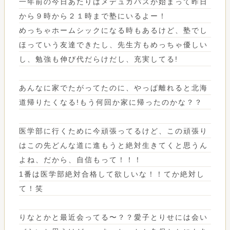
一年前の今日あたりはメデュカパスが始まって昨日
から９時から２１時まで塾にいるよー！
めっちゃホームシックになる時もあるけど、塾でし
ほっていう友達できたし、先生方もめっちゃ優しい
し、勉強も伸び代だらけだし、充実してる!
あんなに家でたがってたのに、やっぱ離れると北海
道帰りたくなる!もう何回か家に帰ったのかな？？
医学部に行くために今頑張ってるけど、この頑張り
はこの先どんな道に進もうと絶対生きてくと思うん
よね、だから、自信もって！！！
1番は医学部絶対合格して欲しいな！！てか絶対し
て！笑
りなとかと最近会ってる〜？？愛子とりせには会い