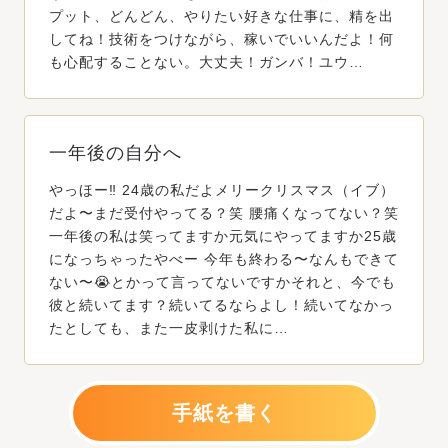
プット、どんどん、やりたい好きな仕事に、精を出
してね！技術をつけながら、稼いでいいんだよ！何
も心配することない。大丈夫！ガンバ！ユウ…
一年後の自分へ
やっほー‼️ 24歳の私だよメリークリスマス（イブ）
だよ〜まだ受付やってる？笑 腰痛くなってない？笑
一年後の私は笑ってますか元気にやってますか25歳
になっちゃったやべー 今年も終わる〜なんもできて
ない〜😭とかって言ってないですかそれと、今でも
彼と続いてます？続いてるならよし！続いてなかっ
たとしても、また一皮剥けた私に…
手紙を書く