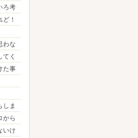
いろ考
れど！
思わな
してく
けた事
もしま
ロから
ないけ