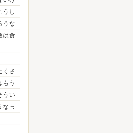
こうし
ろうな
飯は食
たくさ
はもう
そうい
うなっ