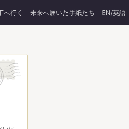
丁へ行く
未来へ届いた手紙たち
EN/英語
ないけ