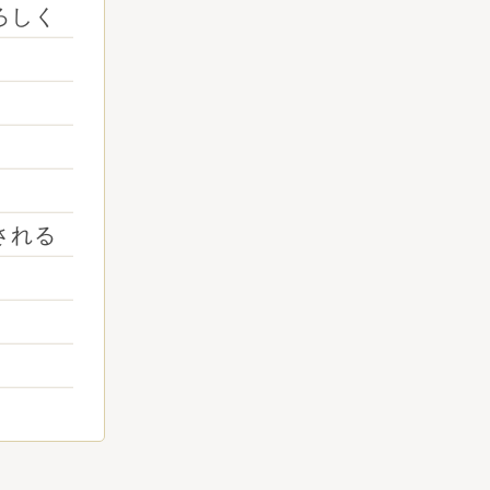
ろしく
される