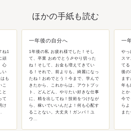
ほかの手紙も読む
一年後の自分へ
一
すね1
1年後の私 お疲れ様でした！そし
やっ
に頑
て、卒業 おめでとう🎉やり切った
スマ
、心
ね！そして、お金も増えてきてい
てる
しい
る！それで、前よりも、綺麗になっ
後の
今はも
たね！おめでとう！今まで、学んで
ます
いこ
きたから、これからは、アウトプッ
年も
こと
ト、どんどん、やりたい好きな仕事
とか
って
に、精を出してね！技術をつけなが
今で
明け
ら、稼いでいいんだよ！何も心配す
らよ
…
ることない。大丈夫！ガンバ！ユ
また
ウ…