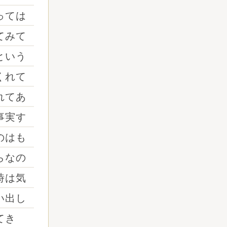
っては
てみて
という
くれて
れてあ
事実す
のはも
らなの
時は気
い出し
てき