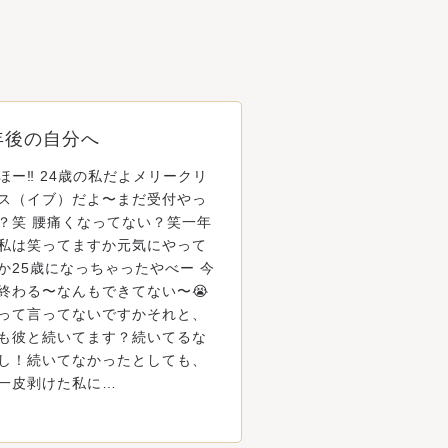
年後の自分へ
ほー‼️ 24歳の私だよメリークリ
ス（イブ）だよ〜まだ受付やっ
？笑 腰痛くなってない？笑一年
私は笑ってますか元気にやって
か25歳になっちゃったやべー 今
終わる〜なんもできてない〜😭
って言ってないですかそれと、
も彼と続いてます？続いてるな
し！続いてなかったとしても、
一皮剥けた私に…