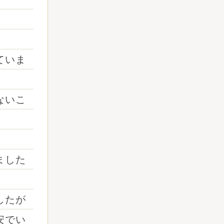
ていま
ないこ
。
ました
したが
安でい