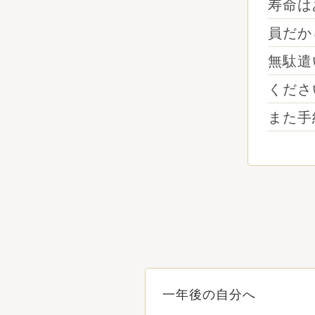
寿命は
員だか
無駄遣
くださ
また手
一年後の自分へ