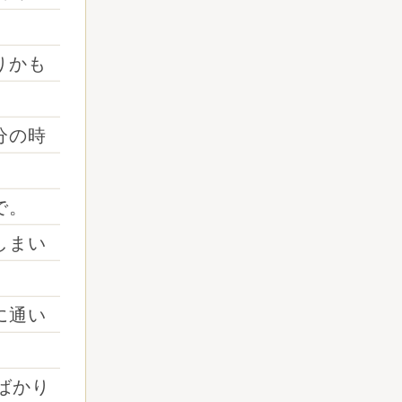
りかも
分の時
で。
しまい
に通い
ばかり