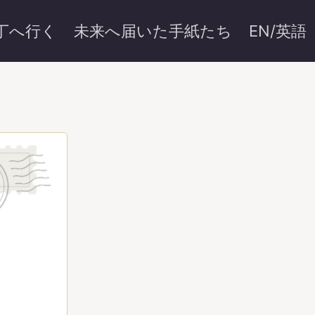
丁へ行く
未来へ届いた手紙たち
EN/英語