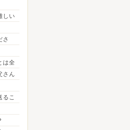
難しい
ださ
とは全
父さん
送るこ
？