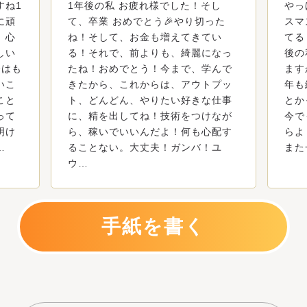
すね1
1年後の私 お疲れ様でした！そし
やっ
に頑
て、卒業 おめでとう🎉やり切った
スマ
、心
ね！そして、お金も増えてきてい
てる
しい
る！それで、前よりも、綺麗になっ
後の
今はも
たね！おめでとう！今まで、学んで
ます
いこ
きたから、これからは、アウトプッ
年も
こと
ト、どんどん、やりたい好きな仕事
とか
って
に、精を出してね！技術をつけなが
今で
明け
ら、稼いでいいんだよ！何も心配す
らよ
…
ることない。大丈夫！ガンバ！ユ
また
ウ…
手紙を書く