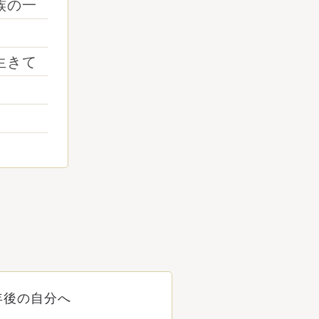
族の一
生きて
年後の自分へ