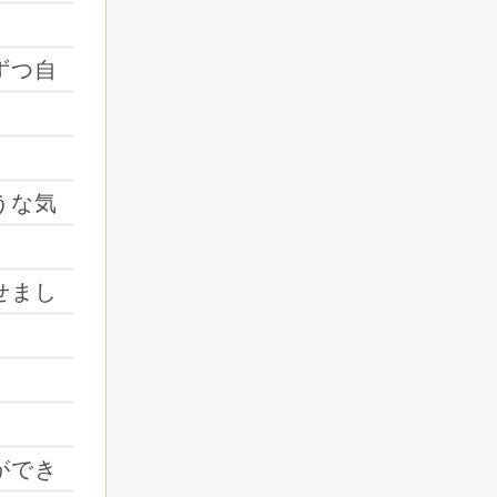
ずつ自
うな気
せまし
ができ