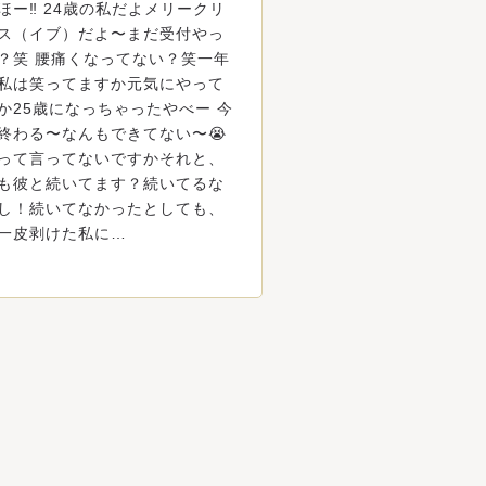
ほー‼️ 24歳の私だよメリークリ
ス（イブ）だよ〜まだ受付やっ
？笑 腰痛くなってない？笑一年
私は笑ってますか元気にやって
か25歳になっちゃったやべー 今
終わる〜なんもできてない〜😭
って言ってないですかそれと、
も彼と続いてます？続いてるな
し！続いてなかったとしても、
一皮剥けた私に…