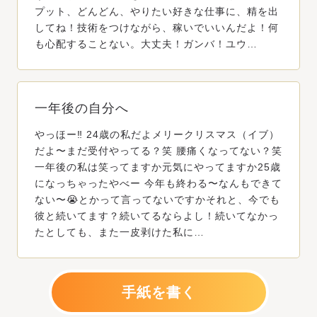
プット、どんどん、やりたい好きな仕事に、精を出
してね！技術をつけながら、稼いでいいんだよ！何
も心配することない。大丈夫！ガンバ！ユウ…
一年後の自分へ
やっほー‼️ 24歳の私だよメリークリスマス（イブ）
だよ〜まだ受付やってる？笑 腰痛くなってない？笑
一年後の私は笑ってますか元気にやってますか25歳
になっちゃったやべー 今年も終わる〜なんもできて
ない〜😭とかって言ってないですかそれと、今でも
彼と続いてます？続いてるならよし！続いてなかっ
たとしても、また一皮剥けた私に…
手紙を書く